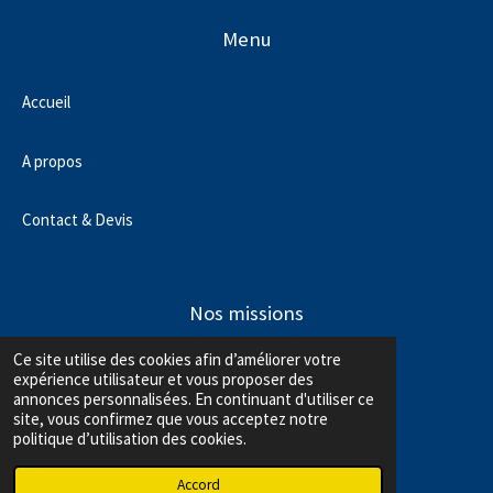
Menu
Accueil
A propos
Contact & Devis
Nos missions
Ce site utilise des cookies afin d’améliorer votre
Audit & commissariat aux comptes
expérience utilisateur et vous proposer des
annonces personnalisées. En continuant d'utiliser ce
site, vous confirmez que vous acceptez notre
Expertise comptable
politique d’utilisation des cookies.
Accord