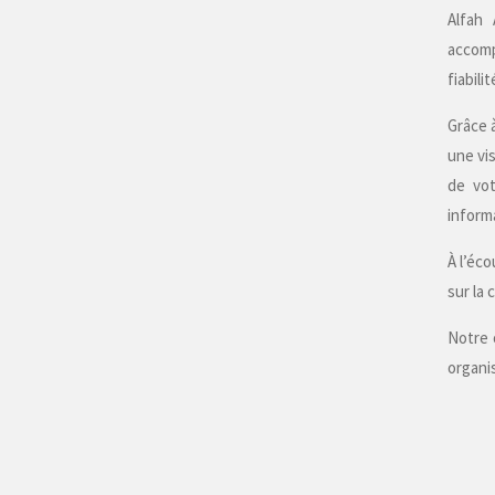
Alfah 
accomp
fiabili
Grâce 
une vi
de vot
informa
À l’éc
sur la
Notre 
organi