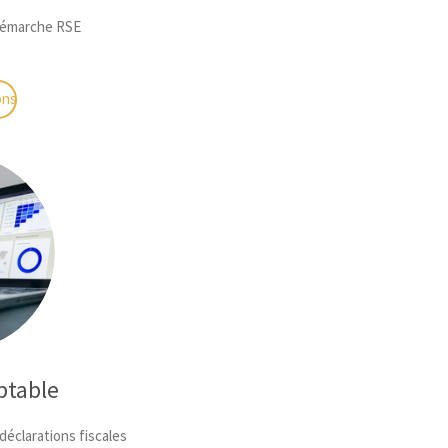
e démarche RSE
ons
ptable
éclarations fiscales