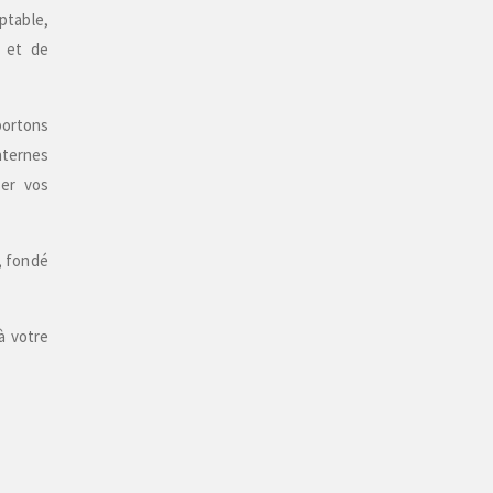
ptable,
é et de
portons
nternes
ser vos
, fondé
à votre