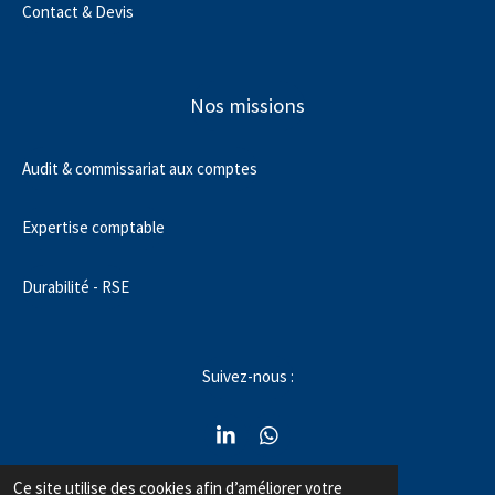
Contact & Devis
Nos missions
Audit & commissariat aux comptes
Expertise comptable
Durabilité - RSE
Suivez-nous :
L
W
i
h
n
a
Ce site utilise des cookies afin d’améliorer votre
contact@alfahaudit.fr