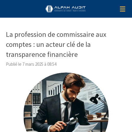
Passer
au
contenu
principal
La profession de commissaire aux
comptes : un acteur clé de la
transparence financière
Publié le 7 mars 2025 à 08:54