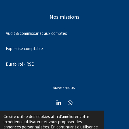
Nos missions
Audit & commissariat aux comptes
Expertise comptable
Durabilité - RSE
Suivez-nous :
L
W
i
h
n
a
Ce site utilise des cookies afin d’améliorer votre
contact@alfahaudit.fr
k
t
expérience utilisateur et vous proposer des
e
s
annonces personnalisées. En continuant d'utiliser ce